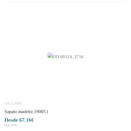
CALÇADO
C
sapato madeira 19005 t
67.16
€
4
(com IVA)
(co