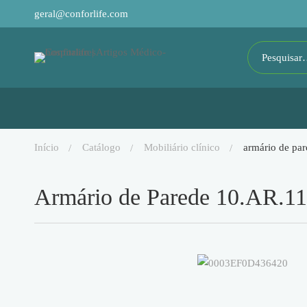
geral@conforlife.com
início
catálogo
mobiliário clínico
armário de pa
Armário de Parede 10.AR.1