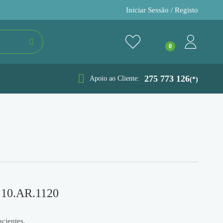
Iniciar Sessão / Registo
275 773 126
Apoio ao Cliente:
(*)
e 10.AR.1120
cientes.