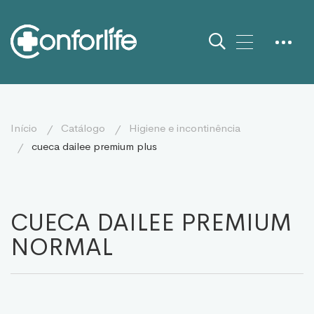
início
catálogo
higiene e incontinência
cueca dailee premium plus
CUECA DAILEE PREMIUM
NORMAL