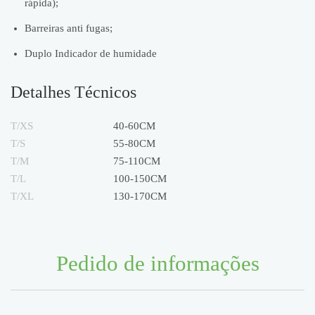
rápida);
Barreiras anti fugas;
Duplo Indicador de humidade
Detalhes Técnicos
T/XS
40-60CM
T/S
55-80CM
T/M
75-110CM
T/L
100-150CM
T/XL
130-170CM
Pedido de informações