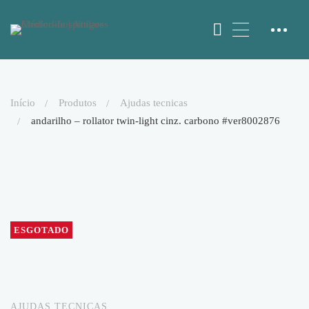
início
produtos
ajudas tecnicas
andarilho – rollator twin-light cinz. carbono #ver8002876
ESGOTADO
AJUDAS TECNICAS