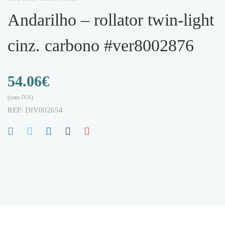
andarilho – rollator twin-light
cinz. carbono #ver8002876
54.06
€
(com IVA)
REF:
DIV002654