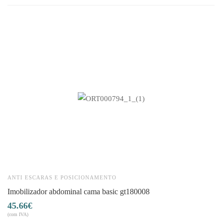
ANTI ESCARAS E POSICIONAMENTO
A
imobilizador abdominal cama basic gt180008
45.66
€
1
(com IVA)
(co