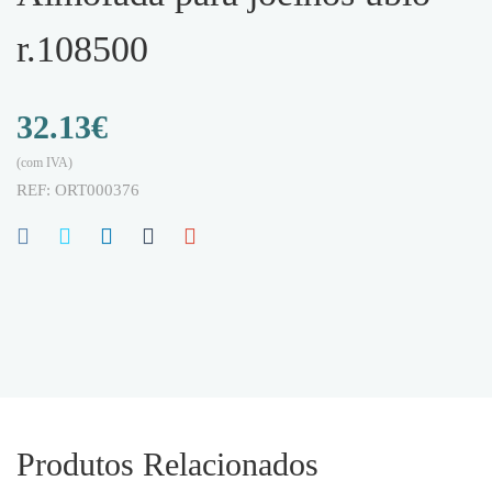
r.108500
32.13
€
(com IVA)
REF:
ORT000376
Produtos Relacionados