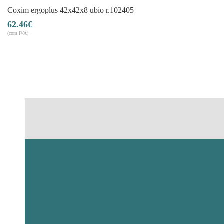
coxim ergoplus 42x42x8 ubio r.102405
62.46
€
(com IVA)