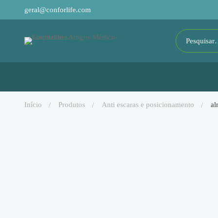
geral@conforlife.com
início
produtos
anti escaras e posicionamento
al