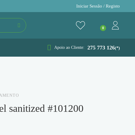
Iniciar Sessão / Registo
275 773 126
Apoio ao Cliente:
(*)
NAMENTO
el sanitized #101200