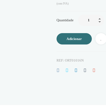
(com IVA)
Quantidade
Adicionar
REF:
ORT01016N