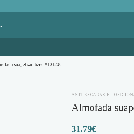
mofada suapel sanitized #101200
ANTI ESCARAS E POSICIO
almofada suap
31.79
€