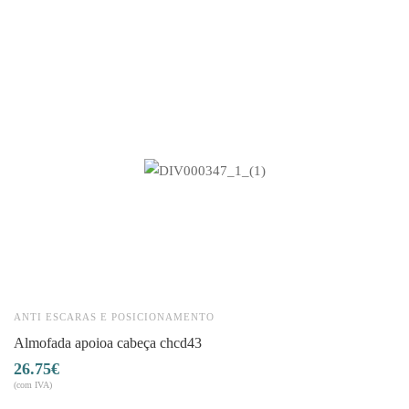
ANTI ESCARAS E POSICIONAMENTO
A
almofada apoioa cabeça chcd43
26.75
€
6
(com IVA)
(co