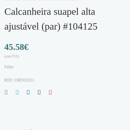
calcanheira suapel alta
ajustável (par) #104125
45.58
€
(com IVA)
False
REF:
ORT01021