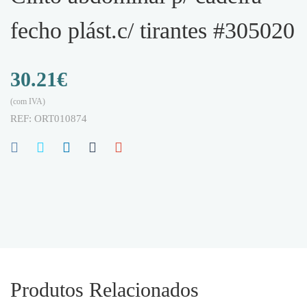
fecho plást.c/ tirantes #305020
30.21
€
(com IVA)
REF:
ORT010874
Produtos Relacionados