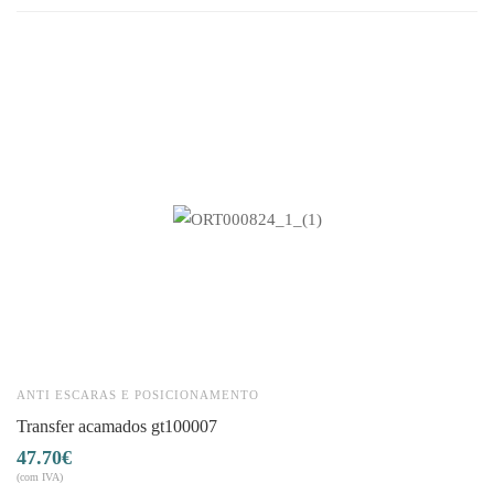
ANTI ESCARAS E POSICIONAMENTO
A
transfer acamados gt100007
47.70
€
5
(com IVA)
(co