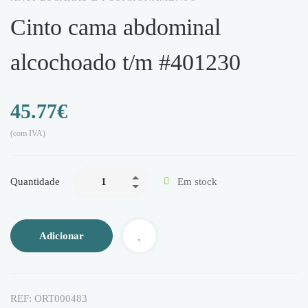
cinto cama abdominal
alcochoado t/m #401230
45.77
€
(com IVA)
Quantidade
Em stock
Adicionar
REF:
ORT000483