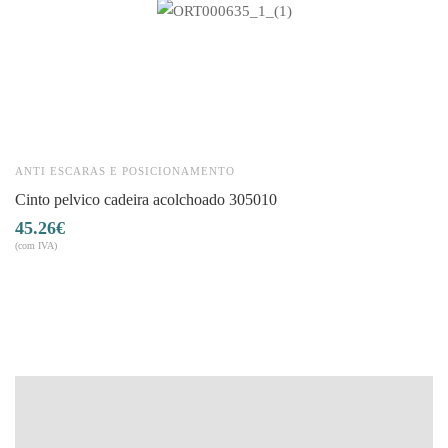
ANTI ESCARAS E POSICIONAMENTO
A
cinto pelvico cadeira acolchoado 305010
45.26
€
3
(com IVA)
(co