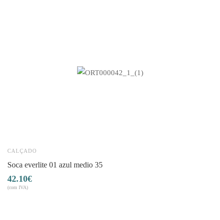
CALÇADO
C
soca everlite 01 azul medio 35
42.10
€
4
(com IVA)
(co