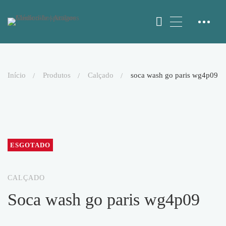
início
produtos
calçado
soca wash go paris wg4p09
ESGOTADO
CALÇADO
soca wash go paris wg4p09