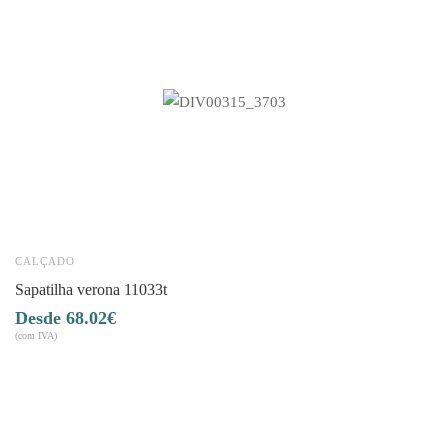
CALÇADO
C
sapatilha verona 11033t
s
68.02
€
7
(com IVA)
(co