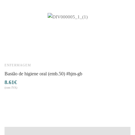
ENFERMAGEM
E
bastão de higiene oral (emb.50) #hjm-gb
8.61
€
(com IVA)
(co