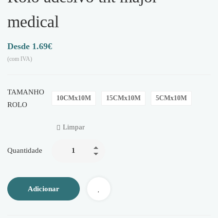
medical
1.69
€
(com IVA)
TAMANHO
10CMx10M
15CMx10M
5CMx10M
ROLO
Limpar
Quantidade
Adicionar