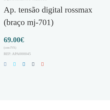
ap. tensão digital rossmax
(braço mj-701)
69.00
€
(com IVA)
REF:
APA000045