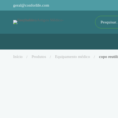
geral@conforlife.com
início
produtos
equipamento médico
copo reutil