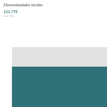
eletroestimulador myolito
121.77
€
(com IVA)