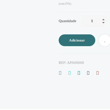
(com IVA)
Quantidade
Adicionar
REF:
APA00068