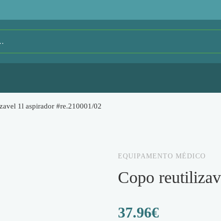
izavel 1l aspirador #re.210001/02
EQUIPAMENTO MÉDICO
copo reutiliz
37.96
€