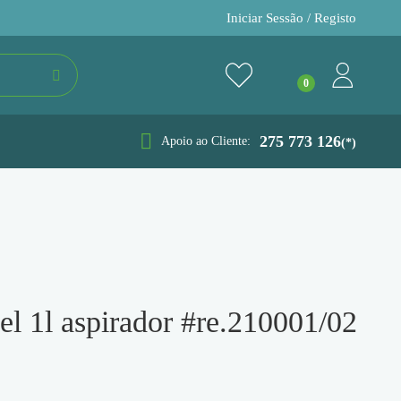
Iniciar Sessão / Registo
275 773 126
Apoio ao Cliente:
(*)
avel 1l aspirador #re.210001/02