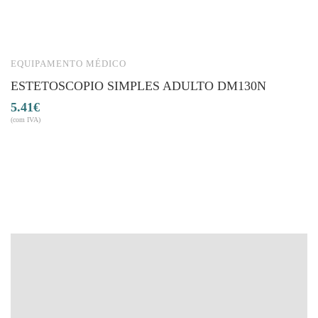
EQUIPAMENTO MÉDICO
E
ESTETOSCOPIO SIMPLES ADULTO DM130N
E
5.41
€
1
(com IVA)
(co