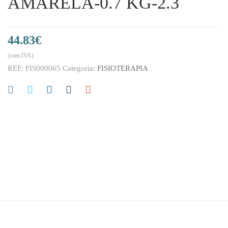
AMARELA-0.7 KG-2.3
44.83
€
(com IVA)
REF:
FIS000065
Categoria:
FISIOTERAPIA