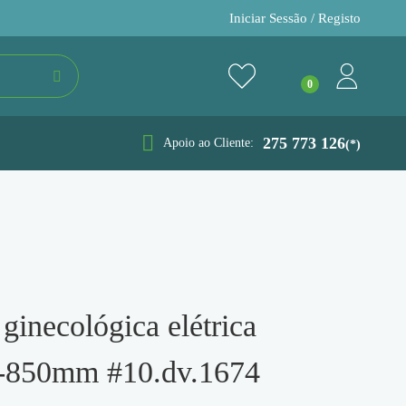
Iniciar Sessão / Registo
275 773 126
Apoio ao Cliente:
(*)
-850mm #10.dv.1674