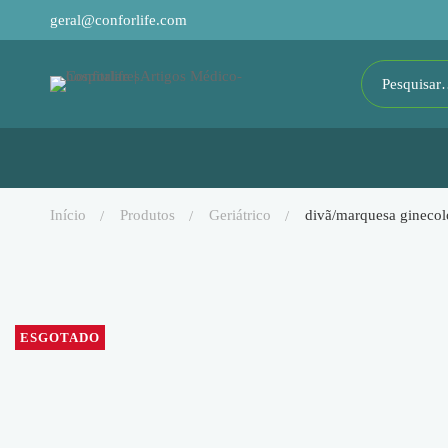
geral@conforlife.com
início
produtos
geriátrico
divã/marquesa gineco
ESGOTADO