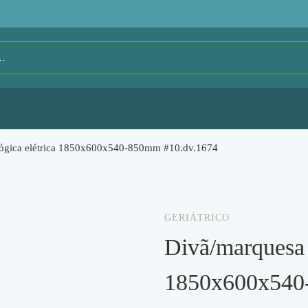
lógica elétrica 1850x600x540-850mm #10.dv.1674
GERIÁTRICO
divã/marquesa ginecológica elétrica
1850x600x540