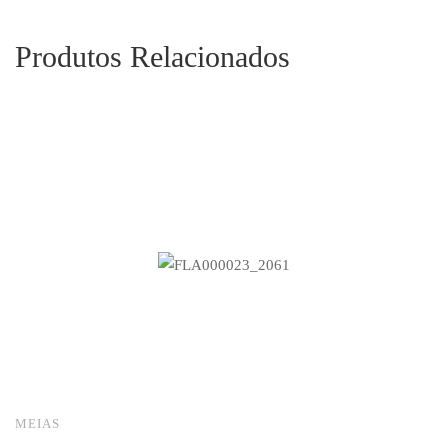
Produtos Relacionados
MEIAS
M