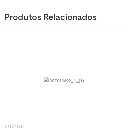
Produtos Relacionados
ORTOPEDIA
O