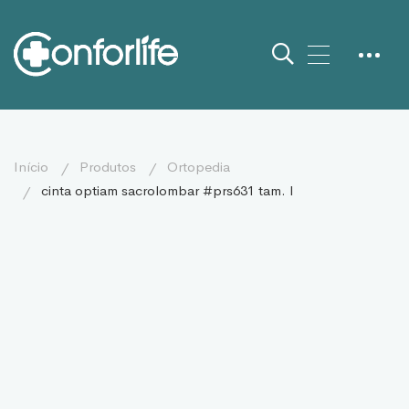
início
produtos
ortopedia
cinta optiam sacrolombar #prs631 tam. l