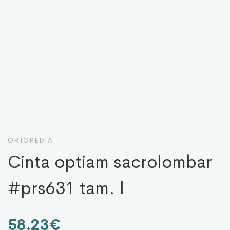
ORTOPEDIA
cinta optiam sacrolombar
#prs631 tam. l
58.23
€