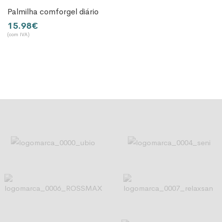
palmilha comforgel diário
15.98
€
2
(com IVA)
(co