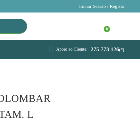
Iniciar Sessão / Registo
275 773 126
Apoio ao Cliente:
(*)
ROLOMBAR
 TAM. L