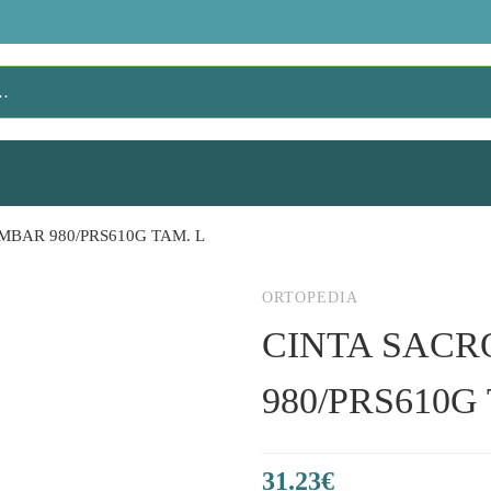
BAR 980/PRS610G TAM. L
ORTOPEDIA
CINTA SAC
980/PRS610G
31.23
€