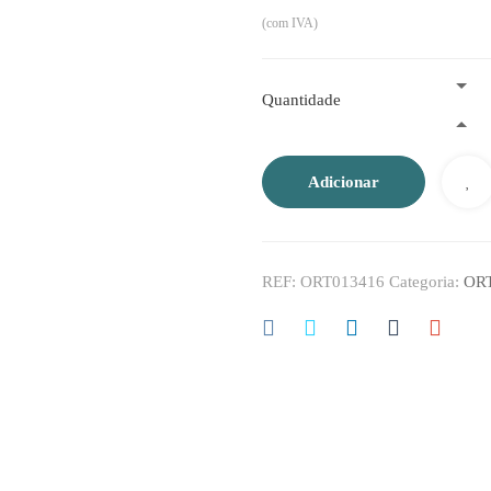
(com IVA)
Quantidade
Adicionar
REF:
ORT013416
Categoria:
OR