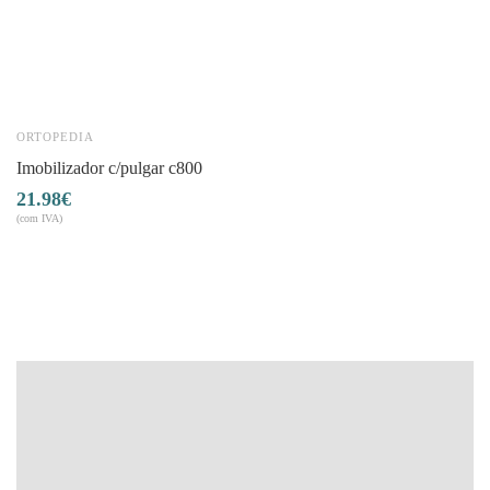
ORTOPEDIA
O
imobilizador c/pulgar c800
21.98
€
(com IVA)
(co