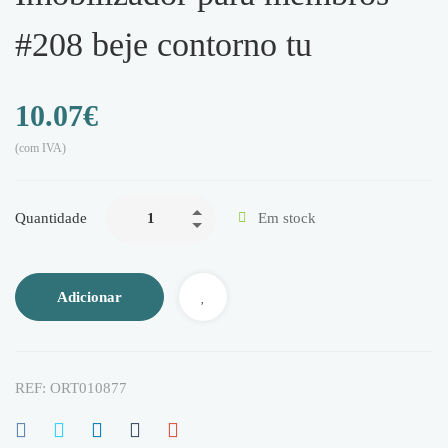
#208 beje contorno tu
10.07
€
(com IVA)
Quantidade
Em stock
Adicionar
REF:
ORT010877