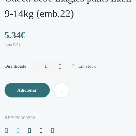
9-14kg (emb.22)
5.34
€
(com IVA)
Quantidade
Em stock
Adicionar
REF:
B0200209