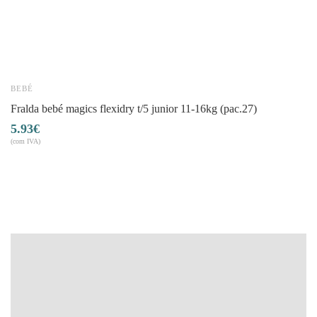
BEBÉ
B
fralda bebé magics flexidry t/5 junior 11-16kg (pac.27)
5.93
€
7
(com IVA)
(co