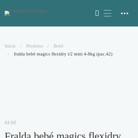
início
produtos
bebé
fralda bebé magics flexidry t/2 mini 4-8kg (pac.42)
BEBÉ
fralda bebé magics flexidry