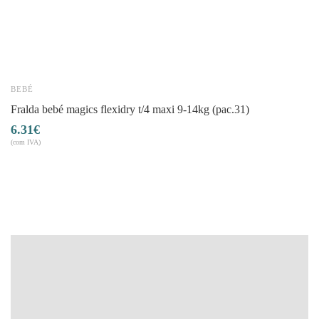
BEBÉ
B
fralda bebé magics flexidry t/4 maxi 9-14kg (pac.31)
6.31
€
5
(com IVA)
(co