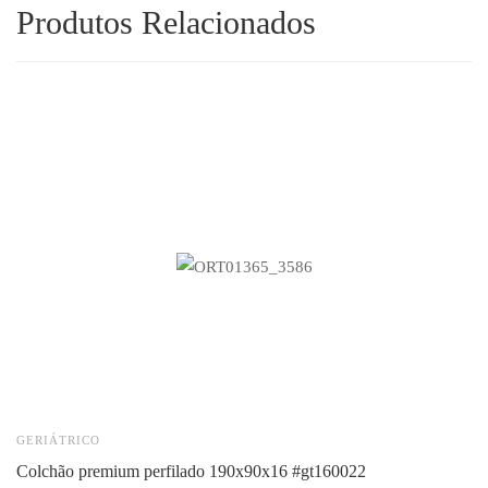
Produtos Relacionados
GERIÁTRICO
G
colchão premium perfilado 190x90x16 #gt160022