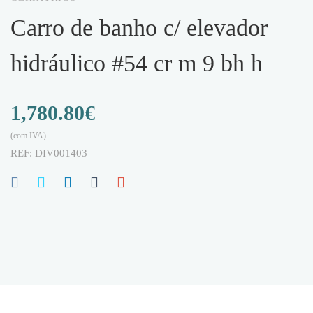
carro de banho c/ elevador
hidráulico #54 cr m 9 bh h
1,780.80
€
(com IVA)
REF:
DIV001403