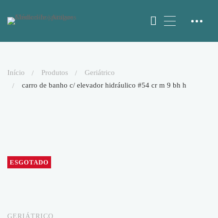
início
produtos
geriátrico
carro de banho c/ elevador hidráulico #54 cr m 9 bh h
ESGOTADO
GERIÁTRICO